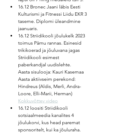
16.12 Bronec Jaani läbis Eesti 
Kulturismi ja Fitnessi Liidu EKR 3 
taseme. Diplomi üleandmine 
jaanuaris.
16.12 Striidikooli jõulukelk 2023 
toimus Pärnu rannas. Esinesid 
trikikoerad ja jõuluvana jagas 
Striidikooli esimest 
paberkandjal uudislehte.
Aasta sisulooja: Kauri Kasemaa
Aasta aktiivseim perekond: 
Hindreus (Aldis, Merli, Andra-
Loore, Elli-Marii, Herman)
Kokkuvõttev video
16.12 loositi Striidikooli 
sotsiaalmeedia kanalites 4 
jõulukorvi, kus head paremat 
sponsoritelt, kui ka jõuluraha.