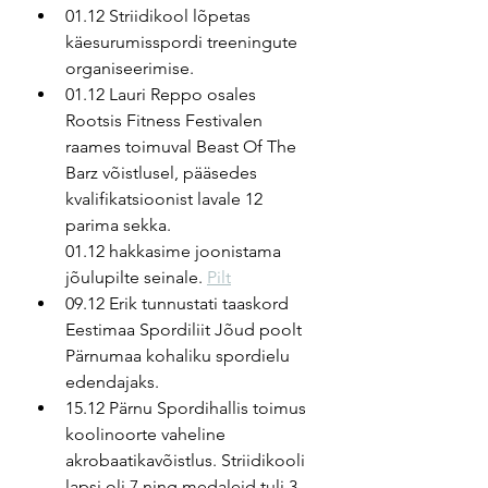
01.12 Striidikool lõpetas 
käesurumisspordi treeningute 
organiseerimise.
01.12 Lauri Reppo osales 
Rootsis Fitness Festivalen 
raames toimuval Beast Of The 
Barz võistlusel, pääsedes 
kvalifikatsioonist lavale 12 
parima sekka.
01.12 hakkasime joonistama 
jõulupilte seinale. 
Pilt
09.12 Erik tunnustati taaskord 
Eestimaa Spordiliit Jõud poolt 
Pärnumaa kohaliku spordielu 
edendajaks.
15.12 Pärnu Spordihallis toimus 
koolinoorte vaheline 
akrobaatikavõistlus. Striidikooli 
lapsi oli 7 ning medaleid tuli 3.