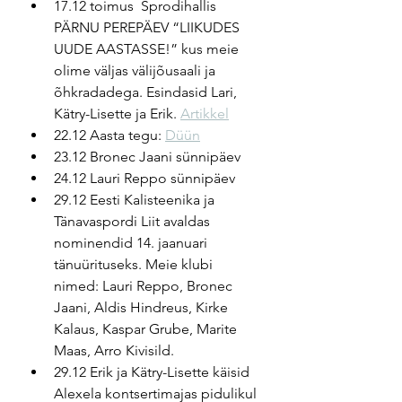
17.12 toimus  Sprodihallis 
PÄRNU PEREPÄEV “LIIKUDES 
UUDE AASTASSE!” kus meie 
olime väljas välijõusaali ja 
õhkradadega. Esindasid Lari, 
Kätry-Lisette ja Erik. 
Artikkel
22.12 Aasta tegu: 
Düün
23.12 Bronec Jaani sünnipäev
24.12 Lauri Reppo sünnipäev
29.12 Eesti Kalisteenika ja 
Tänavaspordi Liit avaldas 
nominendid 14. jaanuari 
tänuürituseks. Meie klubi 
nimed: Lauri Reppo, Bronec 
Jaani, Aldis Hindreus, Kirke 
Kalaus, Kaspar Grube, Marite 
Maas, Arro Kivisild. 
29.12 Erik ja Kätry-Lisette käisid 
Alexela kontsertimajas pidulikul 