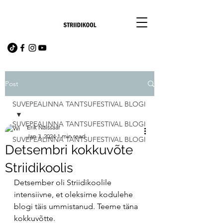
Post
SUVEPEALINNA TANTSUFESTIVAL BLOGI
SUVEPEALINNA TANTSUFESTIVAL BLOGI
Erik Naissaar
Jan 3, 2024
1 min read
SUVEPEALINNA TANTSUFESTIVAL BLOGI
Detsembri kokkuvõte
Striidikoolis
Detsember oli Striidikoolile 
intensiivne, et oleksime kodulehe 
blogi täis ummistanud. Teeme täna 
kokkuvõtte.