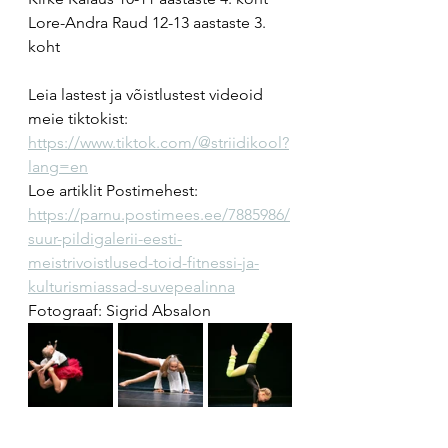
Lore-Andra Raud 12-13 aastaste 3. 
koht
Leia lastest ja võistlustest videoid 
meie tiktokist: 
https://www.tiktok.com/@striidikool?
lang=en
Loe artiklit Postimehest: 
https://parnu.postimees.ee/7885986/
suur-pildigalerii-eesti-
meistrivoistlused-toid-fitnessi-ja-
kulturismiassad-suvepealinna
Fotograaf: Sigrid Absalon