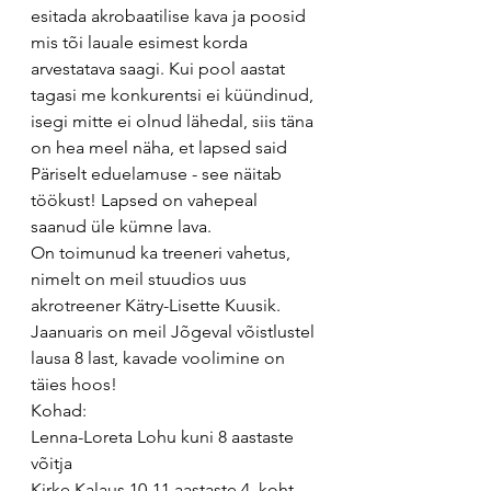
esitada akrobaatilise kava ja poosid 
mis tõi lauale esimest korda 
arvestatava saagi. Kui pool aastat 
tagasi me konkurentsi ei küündinud, 
isegi mitte ei olnud lähedal, siis täna 
on hea meel näha, et lapsed said 
Päriselt eduelamuse - see näitab 
töökust! Lapsed on vahepeal 
saanud üle kümne lava.
On toimunud ka treeneri vahetus, 
nimelt on meil stuudios uus 
akrotreener Kätry-Lisette Kuusik. 
Jaanuaris on meil Jõgeval võistlustel 
lausa 8 last, kavade voolimine on 
täies hoos!
Kohad:
Lenna-Loreta Lohu kuni 8 aastaste 
võitja
Kirke Kalaus 10-11 aastaste 4. koht