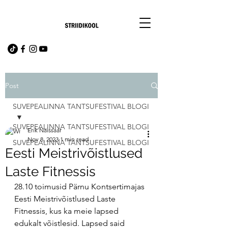
Post
SUVEPEALINNA TANTSUFESTIVAL BLOGI
SUVEPEALINNA TANTSUFESTIVAL BLOGI
Erik Naissaar
Nov 8, 2023
1 min read
SUVEPEALINNA TANTSUFESTIVAL BLOGI
Eesti Meistrivõistlused
Laste Fitnessis
28.10 toimusid Pärnu Kontsertimajas 
Eesti Meistrivõistlused Laste 
Fitnessis, kus ka meie lapsed 
edukalt võistlesid. Lapsed said 