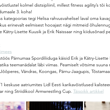
stlustel kolmel distsipliinil, millest fitness agility’s tõi k
dumaale 3. koha!
ss kategoorias tegi Helisa rahvusvahelisel laval oma kava
, kus erinevalt eelmisest hooajast nägi mitmeid õhulenn
le Kätry-Lisette Kuusik ja Erik Naissaar ning kiidusõnad p
t
timees
töös Pärnumaa Spordiliiduga käisid Erik ja Kätry-Lisett
atika teemanädalat läbi viimas. Peamiselt võtsime suuna
, Jõõperes, Vändras, Koongas, Pärnu-Jaagupis, Tõstamaa,
1 keskuse aatriumites Lidl Eesti karikavõistlused kalisteen
r ning Striidikool Armwrestling Cup. 
Täispikk artikkel