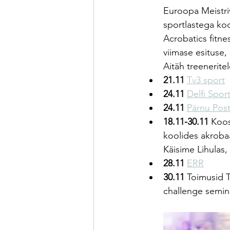
Euroopa Meistrivõi
sportlastega ko
Acrobatics fitne
viimase esituse
Aitäh treenerite
21.11
Tv3 sport
24.11
Delfi Spor
24.11 
Pärnu Pos
18.11-30.11 
Koos
koolides akroba
Käisime Lihulas
28.11 
ERR
30.11 
Toimusid T
challenge semina