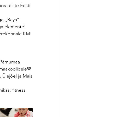
oos teiste Eesti 
ga ,,Raya” 
uga elemente!
erekonnale Kivi!
e Pärnumaa 
 maakoolidele💙 
 Ülejõel ja Mais
ikas, fitness 