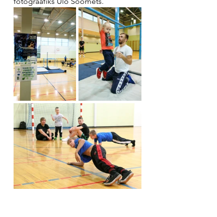
fotograafiks Ülo Soomets.