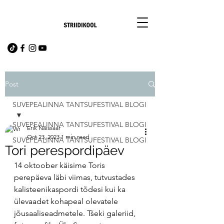
Post
SUVEPEALINNA TANTSUFESTIVAL BLOGI
SUVEPEALINNA TANTSUFESTIVAL BLOGI
Erik Naissaar
Oct 23, 2023
1 min read
SUVEPEALINNA TANTSUFESTIVAL BLOGI
Tori perespordipäev
14 oktoober käisime Toris 
perepäeva läbi viimas, tutvustades 
kalisteenikaspordi tõdesi kui ka 
ülevaadet kohapeal olevatele 
jõusaaliseadmetele. Tšeki galeriid, 