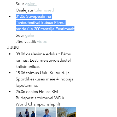
Suur 
galerii
Osalejate 
tulemused
01.06 Suvepealinna 
Tantsufestival kutsus Pärnu 
randa üle 200 tantsija Eestimaalt
Suur 
galerii
Järelvaatlik 
video
JUUNI
08.06 osalesime edukalt Pärnu 
rannas, Eesti meistrivõistlustel 
kalisteenikas.
15.06 toimus Uulu Kultuuri- ja 
Spordikeskuses meie 4. hooaja 
lõpetamine.
26.06 osales Helisa Kivi 
Budapestis toimuval WDA 
World Championship’il!