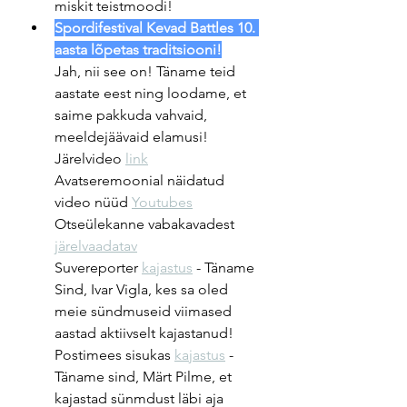
miskit teistmoodi!
Spordifestival Kevad Battles 10. 
aasta lõpetas traditsiooni!
Jah, nii see on! Täname teid 
aastate eest ning loodame, et 
saime pakkuda vahvaid, 
meeldejäävaid elamusi!
Järelvideo 
link
Avatseremoonial näidatud 
video nüüd 
Youtubes
Otseülekanne vabakavadest 
järelvaadatav
Suvereporter 
kajastus
 - Täname 
Sind, Ivar Vigla, kes sa oled 
meie sündmuseid viimased 
aastad aktiivselt kajastanud!
Postimees sisukas 
kajastus
 - 
Täname sind, Märt Pilme, et 
kajastad sünmdust läbi aja