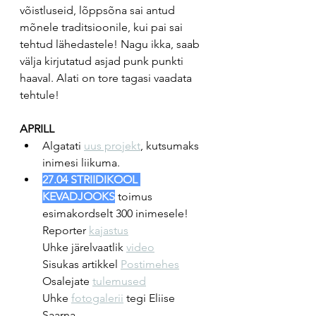
võistluseid, lõppsõna sai antud 
mõnele traditsioonile, kui pai sai 
tehtud lähedastele! Nagu ikka, saab 
välja kirjutatud asjad punk punkti 
haaval. Alati on tore tagasi vaadata 
tehtule!
APRILL
Algatati 
uus projekt
, kutsumaks 
inimesi liikuma.
27.04 STRIIDIKOOL 
KEVADJOOKS
 toimus 
esimakordselt 300 inimesele! 
Reporter 
kajastus
Uhke järelvaatlik 
video
Sisukas artikkel 
Postimehes
Osalejate 
tulemused
Uhke 
fotogalerii
 tegi Eliise 
Saarna