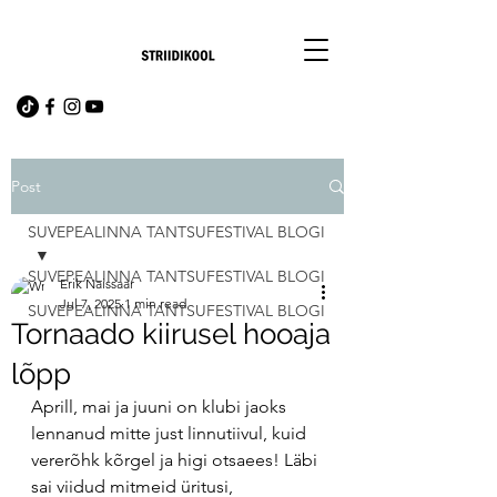
Post
SUVEPEALINNA TANTSUFESTIVAL BLOGI
SUVEPEALINNA TANTSUFESTIVAL BLOGI
Erik Naissaar
Jul 7, 2025
1 min read
SUVEPEALINNA TANTSUFESTIVAL BLOGI
Tornaado kiirusel hooaja
lõpp
Aprill, mai ja juuni on klubi jaoks 
lennanud mitte just linnutiivul, kuid 
vererõhk kõrgel ja higi otsaees! Läbi 
sai viidud mitmeid üritusi, 