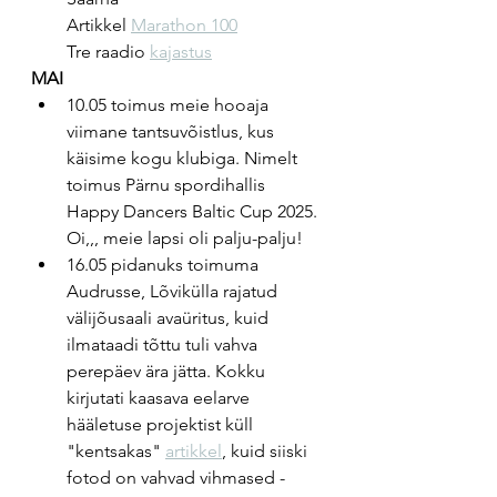
Artikkel 
Marathon 100
Tre raadio 
kajastus
MAI
10.05 toimus meie hooaja 
viimane tantsuvõistlus, kus 
käisime kogu klubiga. Nimelt 
toimus Pärnu spordihallis 
Happy Dancers Baltic Cup 2025. 
Oi,,, meie lapsi oli palju-palju!
16.05 pidanuks toimuma 
Audrusse, Lõvikülla rajatud 
välijõusaali avaüritus, kuid 
ilmataadi tõttu tuli vahva 
perepäev ära jätta. Kokku 
kirjutati kaasava eelarve 
hääletuse projektist küll 
"kentsakas" 
artikkel
, kuid siiski 
fotod on vahvad vihmased - 