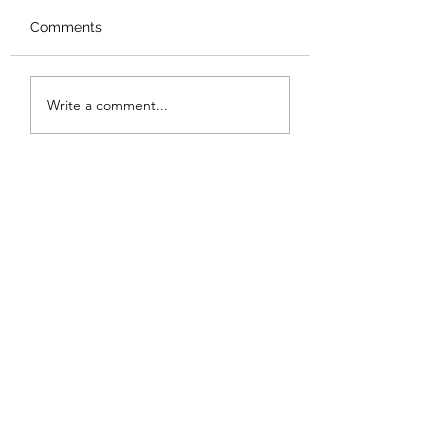
Comments
Suvepealinna
SUUR JOOKSUP
Write a comment...
Tantsufestival galerii
GALERII
2026