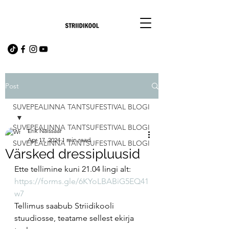
Post
SUVEPEALINNA TANTSUFESTIVAL BLOGI
SUVEPEALINNA TANTSUFESTIVAL BLOGI
Erik Naissaar
Apr 17, 2024
1 min read
SUVEPEALINNA TANTSUFESTIVAL BLOGI
Värsked dressipluusid
Ette tellimine kuni 21.04 lingi alt:
https://forms.gle/6KYoLBABiG5EQ41
w7
Tellimus saabub Striidikooli 
stuudiosse, teatame sellest ekirja 