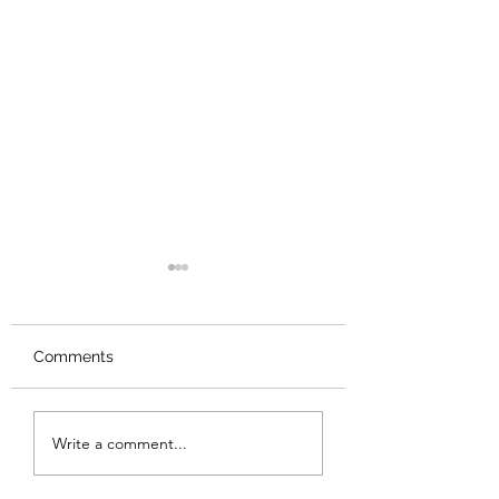
Comments
Suvepealinna
SUUR JOOKSUP
Write a comment...
Tantsufestival galerii
GALERII
2026