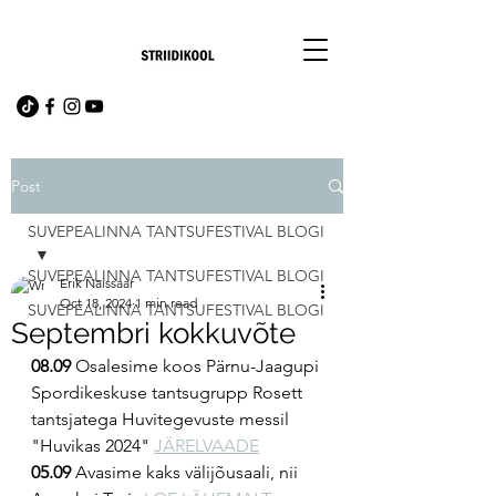
Post
SUVEPEALINNA TANTSUFESTIVAL BLOGI
SUVEPEALINNA TANTSUFESTIVAL BLOGI
Erik Naissaar
Oct 18, 2024
1 min read
SUVEPEALINNA TANTSUFESTIVAL BLOGI
Septembri kokkuvõte
08.09
 Osalesime koos Pärnu-Jaagupi 
Spordikeskuse tantsugrupp Rosett 
tantsjatega Huvitegevuste messil 
"Huvikas 2024" 
JÄRELVAADE
05.09
 Avasime kaks välijõusaali, nii 