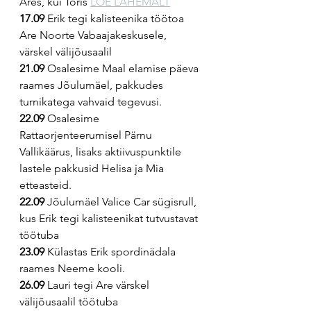
Ares, kui Toris 
LOE LÄHEMALT
17.09
 Erik tegi kalisteenika töötoa 
Are Noorte Vabaajakeskusele, 
värskel välijõusaalil
21.09
 Osalesime Maal elamise päeva 
raames Jõulumäel, pakkudes 
turnikatega vahvaid tegevusi.
22.09
 Osalesime 
Rattaorjenteerumisel Pärnu 
Vallikäärus, lisaks aktiivuspunktile 
lastele pakkusid Helisa ja Mia 
etteasteid.
22.09
 Jõulumäel Valice Car sügisrull, 
kus Erik tegi kalisteenikat tutvustavat 
töötuba
23.09
 Külastas Erik spordinädala 
raames Neeme kooli.
26.09
 Lauri tegi Are värskel 
välijõusaalil töötuba