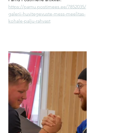
https://parnu.postimees.ee/7852035/
galerii-huvitegevuste-mess-meelitas-
kohale-palju-rahvast