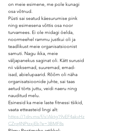
on meie esimene, me pole kunagi 
osa võtnud.
Püsti sai seatud käesurumise pink 
ning esimesena võttis osa noor 
turvamees. Ei ole midagi öelda, 
noormeehel rammu justkui oli ja 
teadlikust meie organisatsioonist 
samuti. Nagu ikka, meie 
väljapanekus saginat oli. Kätt surusid 
nii väiksemad, suuremad, emad-
isad, abielupaarid. Rõõm oli näha 
organisatsioonide juhte, sai taas 
aetud törts juttu, veidi naeru ning 
nauditud melu.
Esinesid ka meie laste fitnessi tšikid, 
vaata etteasteid lingi alt: 
https://1drv.ms/f/s!Aktg19vEF4akvHz
CZrq4NPtzxjEb?e=3BMF8s
Pärnu Postimehe artikkel: 