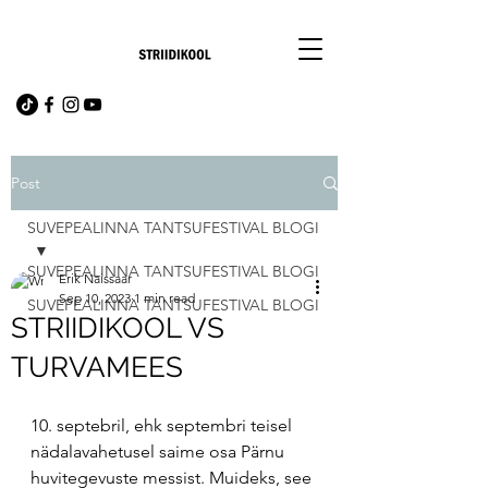
Post
SUVEPEALINNA TANTSUFESTIVAL BLOGI
SUVEPEALINNA TANTSUFESTIVAL BLOGI
Erik Naissaar
Sep 10, 2023
1 min read
SUVEPEALINNA TANTSUFESTIVAL BLOGI
STRIIDIKOOL VS
TURVAMEES
10. septebril, ehk septembri teisel 
nädalavahetusel saime osa Pärnu 
huvitegevuste messist. Muideks, see 