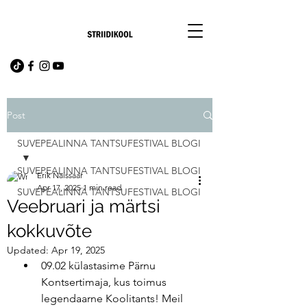
Post
SUVEPEALINNA TANTSUFESTIVAL BLOGI
SUVEPEALINNA TANTSUFESTIVAL BLOGI
Erik Naissaar
Apr 17, 2025
1 min read
SUVEPEALINNA TANTSUFESTIVAL BLOGI
Veebruari ja märtsi
kokkuvõte
Updated:
Apr 19, 2025
09.02 külastasime Pärnu 
Kontsertimaja, kus toimus 
legendaarne Koolitants! Meil 