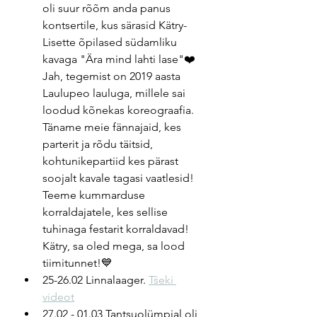
oli suur rõõm anda panus 
kontsertile, kus särasid Kätry-
Lisette õpilased südamliku 
kavaga "Ära mind lahti lase"❤️
Jah, tegemist on 2019 aasta 
Laulupeo lauluga, millele sai 
loodud kõnekas koreograafia. 
Täname meie fännajaid, kes 
parterit ja rõdu täitsid, 
kohtunikepartiid kes pärast 
soojalt kavale tagasi vaatlesid! 
Teeme kummarduse 
korraldajatele, kes sellise 
tuhinaga festarit korraldavad! 
Kätry, sa oled mega, sa lood 
tiimitunnet!💙
25-26.02 Linnalaager. 
Tšeki 
videot
27.02 - 01.03 Tantsuolümpial oli 