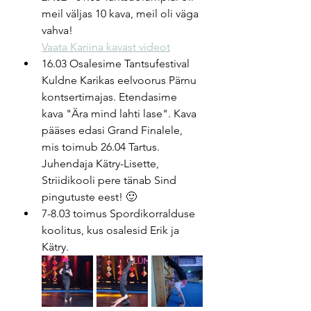
meil väljas 10 kava, meil oli väga 
vahva!
Vaata Kariina kavast videot
16.03 Osalesime Tantsufestival 
Kuldne Karikas eelvoorus Pärnu 
kontsertimajas. Etendasime 
kava "Ära mind lahti lase". Kava 
pääses edasi Grand Finalele, 
mis toimub 26.04 Tartus.
Juhendaja Kätry-Lisette, 
Striidikooli pere tänab Sind 
pingutuste eest! 🙂
7-8.03 toimus Spordikorralduse 
koolitus, kus osalesid Erik ja 
Kätry.